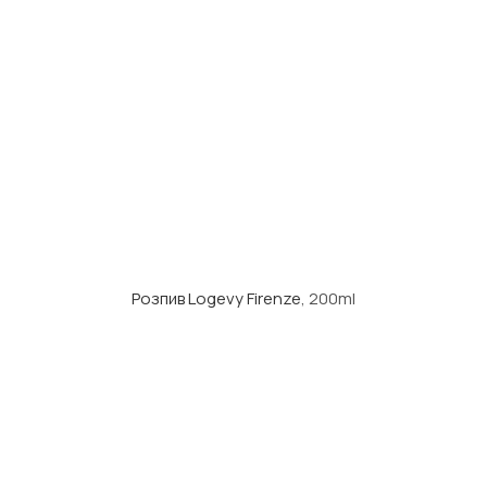
Розпив Logevy Firenze
, 200ml