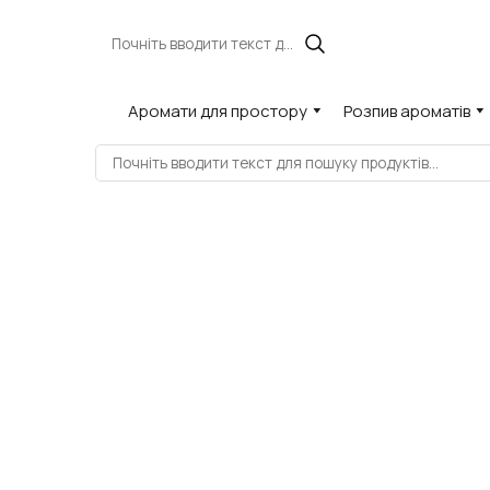
Аромати для простору
Розпив ароматів