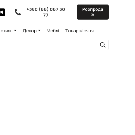
+380 (66) 067 30
Розпрода
77
ж
кстиль
Декор
Меблі
Товар місяця