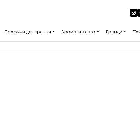
Парфуми для прання
Аромати в авто
Бренди
Те