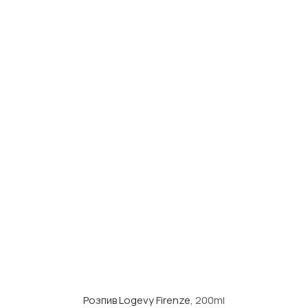
Розпив Logevy Firenze
, 200ml