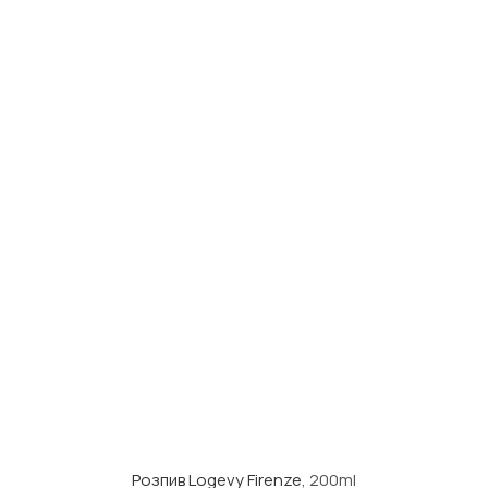
Розпив Logevy Firenze
, 200ml