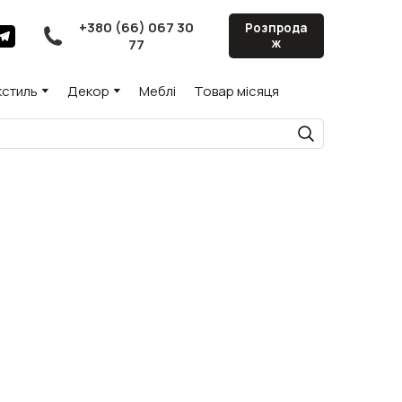
+380 (66) 067 30
Розпрода
77
ж
кстиль
Декор
Меблі
Товар місяця