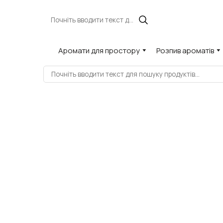
Аромати для простору
Розпив ароматів