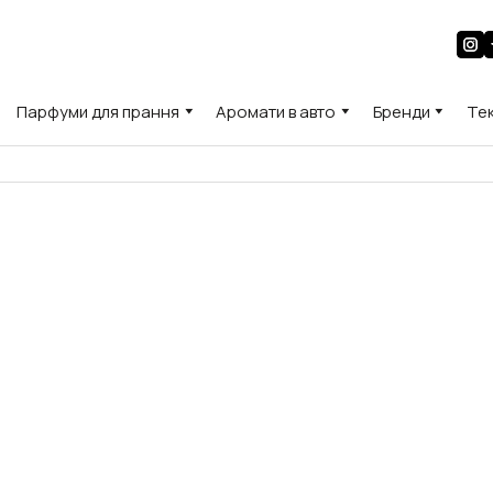
Парфуми для прання
Аромати в авто
Бренди
Те