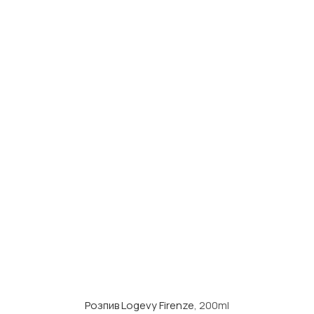
Розпив Logevy Firenze
, 200ml