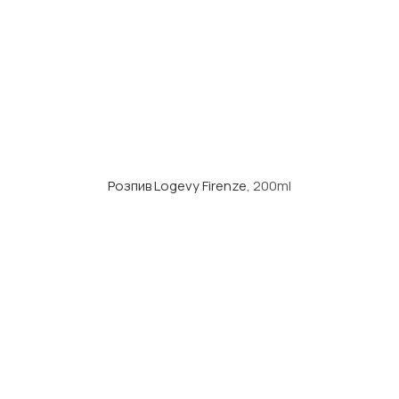
Розпив Logevy Firenze
, 200ml