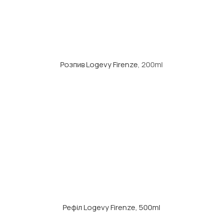
Розпив Logevy Firenze
, 200ml
Рефіл Logevy Firenze, 500ml