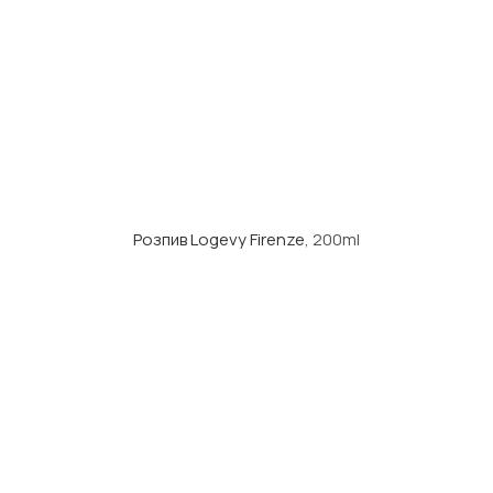
Розпив Logevy Firenze
, 200ml