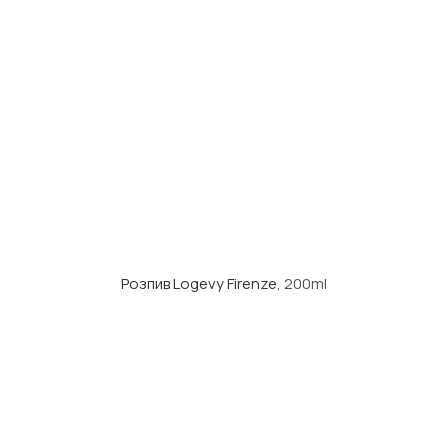
Розпив Logevy Firenze
, 200ml