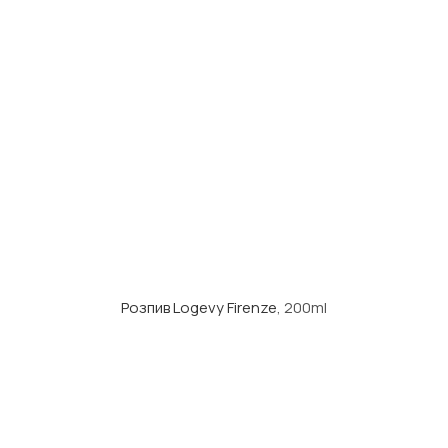
Розпив Logevy Firenze
, 200ml