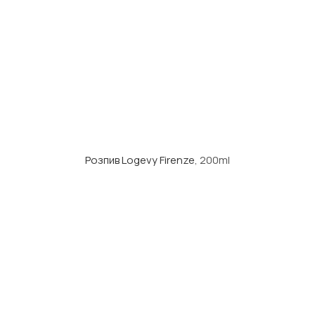
Розпив Logevy Firenze
, 200ml