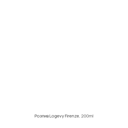
Розпив Logevy Firenze
, 200ml