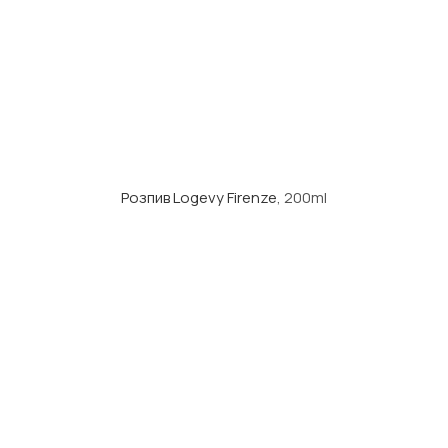
Розпив Logevy Firenze
, 200ml