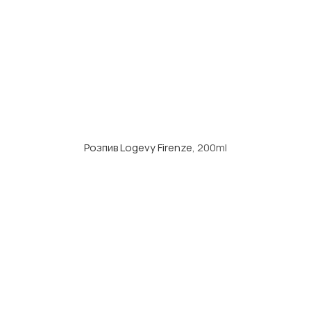
Розпив Logevy Firenze
, 200ml