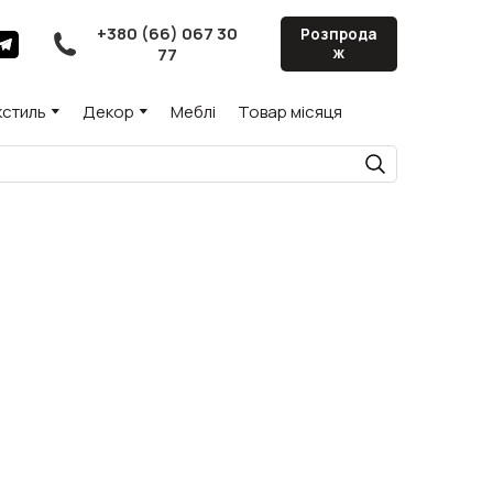
+380 (66) 067 30
Розпрода
77
ж
кстиль
Декор
Меблі
Товар місяця