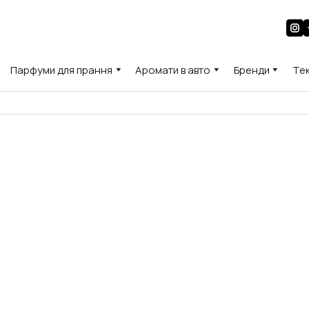
Парфуми для прання
Аромати в авто
Бренди
Те