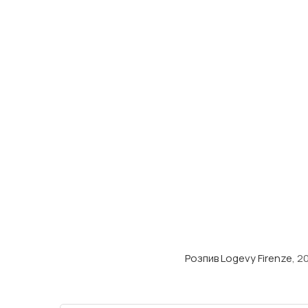
Розпив Logevy Firenze
, 2