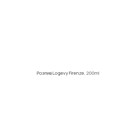
Розпив Logevy Firenze
, 200ml