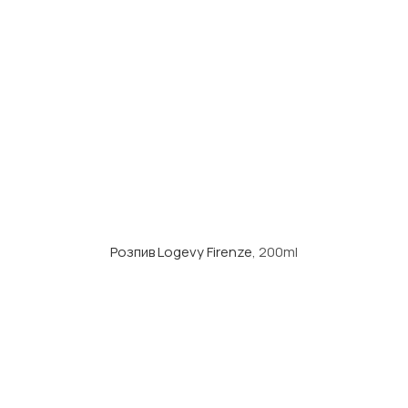
Розпив Logevy Firenze
, 200ml