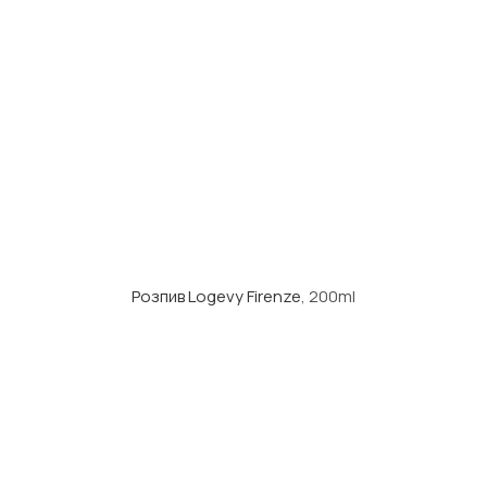
Розпив Logevy Firenze
, 200ml