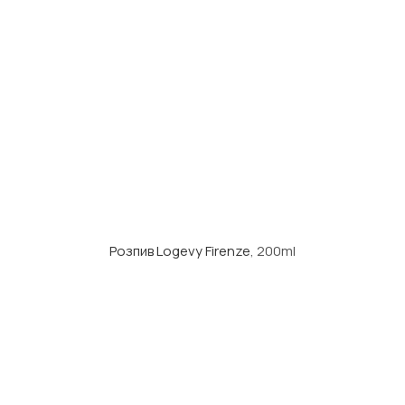
Розпив Logevy Firenze
, 200ml