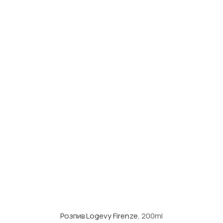
Розпив Logevy Firenze
, 200ml