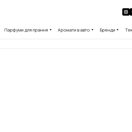
Парфуми для прання
Аромати в авто
Бренди
Те