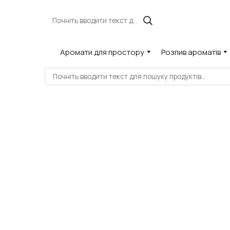
Аромати для простору
Розпив ароматів