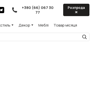
+380 (66) 067 30
Розпрода
77
ж
кстиль
Декор
Меблі
Товар місяця