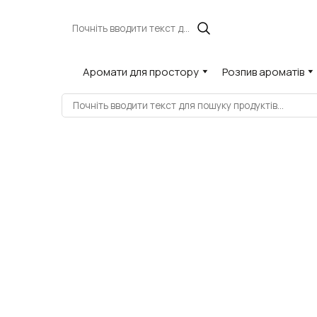
Аромати для простору
Розпив ароматів