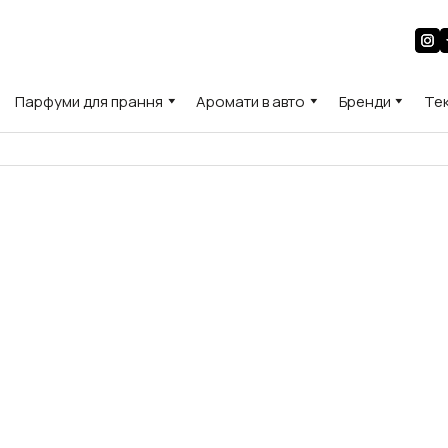
Парфуми для прання
Аромати в авто
Бренди
Те