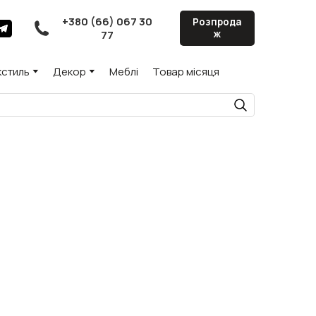
+380 (66) 067 30
Розпрода
77
ж
кстиль
Декор
Меблі
Товар місяця