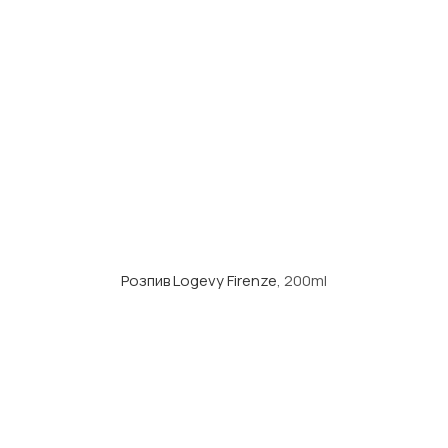
Розпив Logevy Firenze
, 200ml