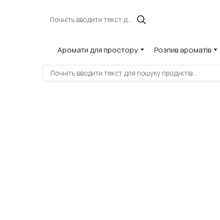
Аромати для простору
Розпив ароматів