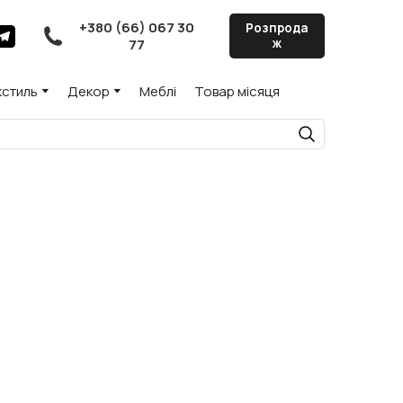
+380 (66) 067 30
Розпрода
77
ж
кстиль
Декор
Меблі
Товар місяця