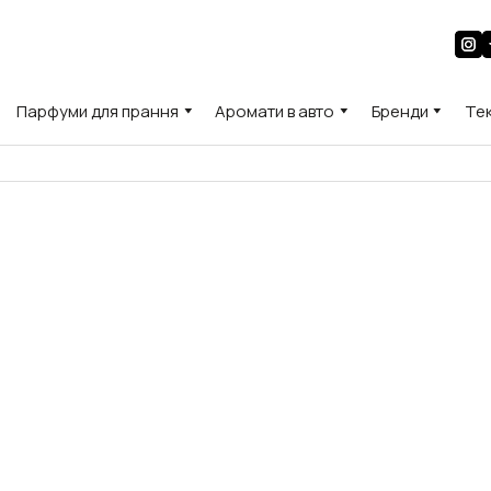
Парфуми для прання
Аромати в авто
Бренди
Те