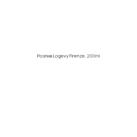
Розпив Logevy Firenze
, 200ml