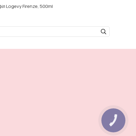
іл Logevy Firenze, 500ml
КНОПКА
ЗВ'ЯЗКУ