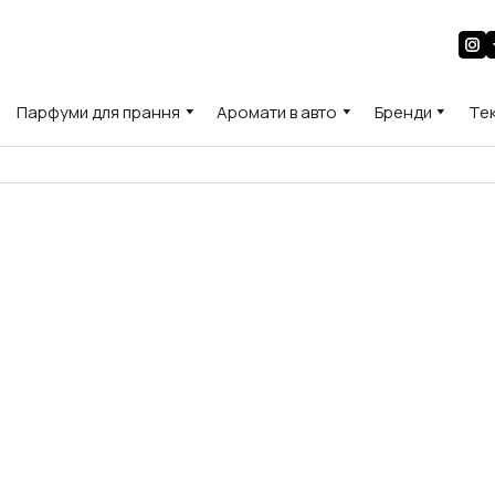
Парфуми для прання
Аромати в авто
Бренди
Те