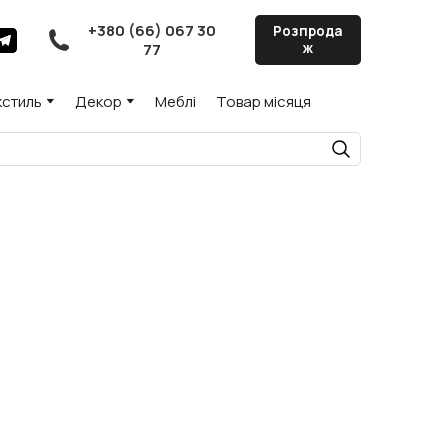
+380 (66) 067 30
Розпрода
77
ж
кстиль
Декор
Меблі
Товар місяця