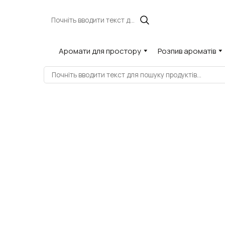
Аромати для простору
Розпив ароматів