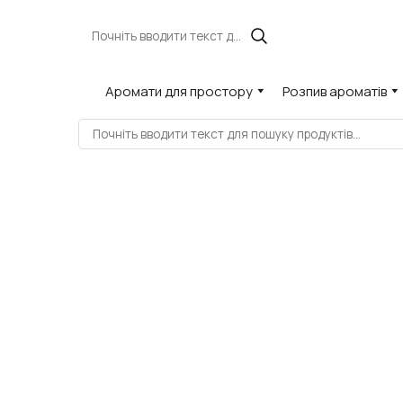
Аромати для простору
Розпив ароматів