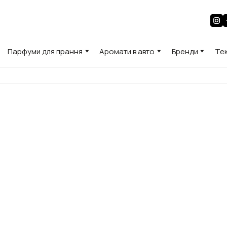
Парфуми для прання
Аромати в авто
Бренди
Те