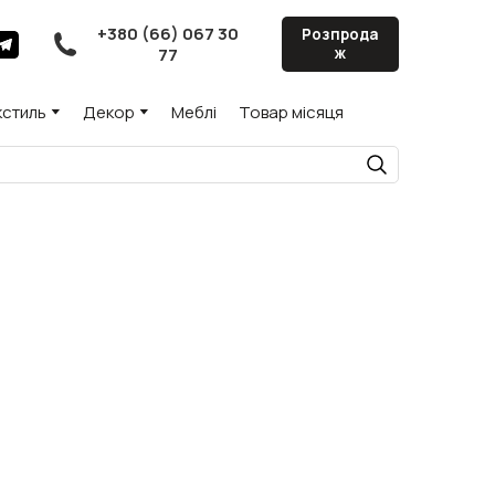
+380 (66) 067 30
Розпрода
77
ж
кстиль
Декор
Меблі
Товар місяця