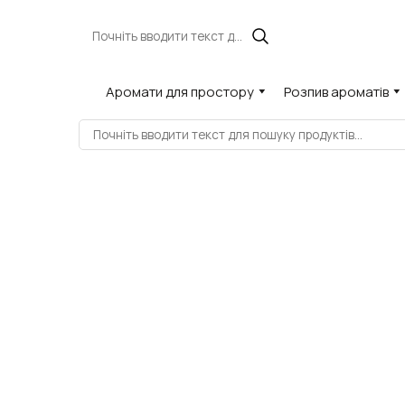
Аромати для простору
Розпив ароматів