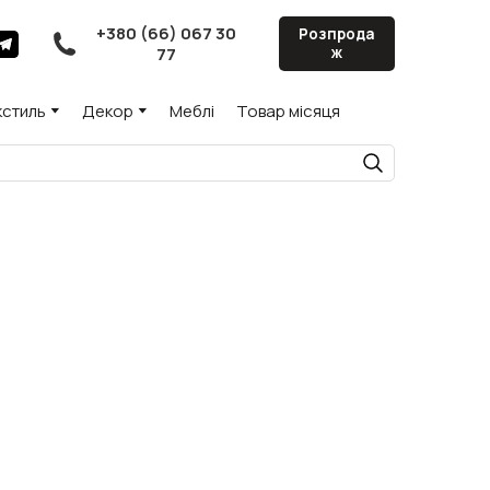
+380 (66) 067 30
Розпрода
77
ж
кстиль
Декор
Меблі
Товар місяця