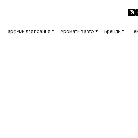
Парфуми для прання
Аромати в авто
Бренди
Те