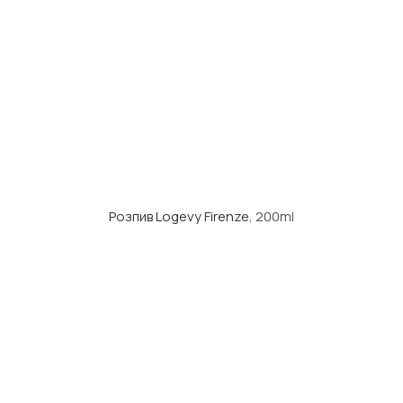
Розпив Logevy Firenze
, 200ml