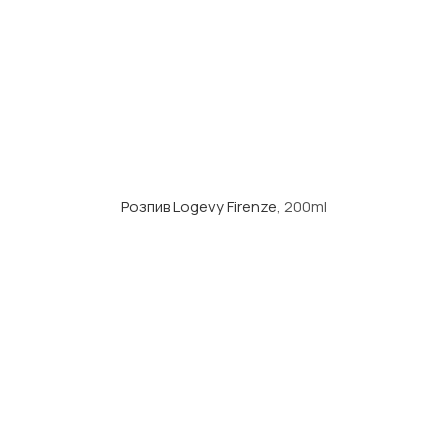
Розпив Logevy Firenze
, 200ml