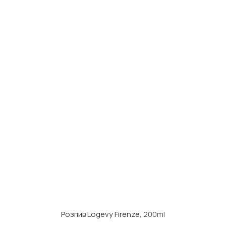
Розпив Logevy Firenze
, 200ml