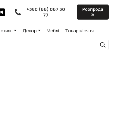
+380 (66) 067 30
Розпрода
77
ж
кстиль
Декор
Меблі
Товар місяця