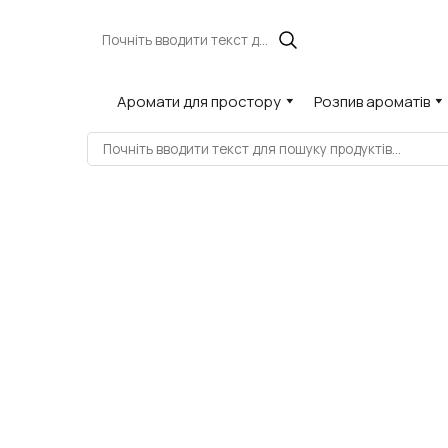
Аромати для простору
Розпив ароматів