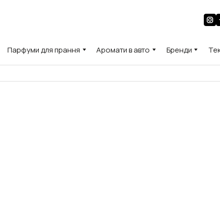
Парфуми для прання
Аромати в авто
Бренди
Те