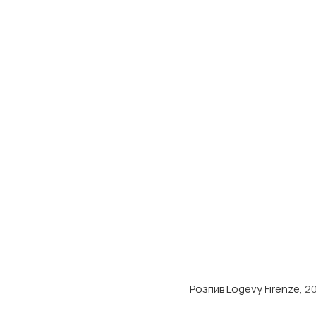
Розпив Logevy Firenze
, 2