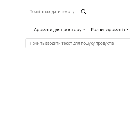
Аромати для простору
Розпив ароматів