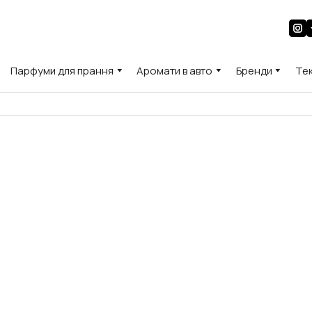
Парфуми для прання
Аромати в авто
Бренди
Те