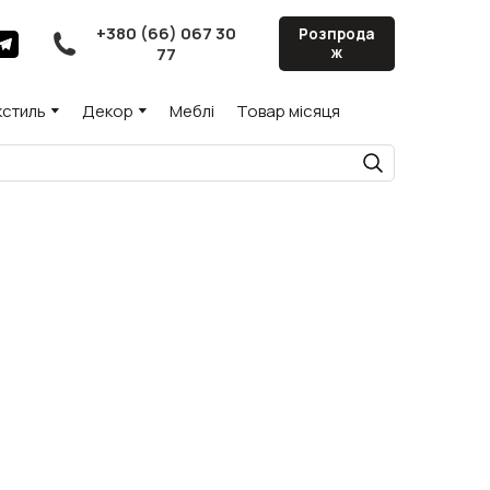
+380 (66) 067 30
Розпрода
77
ж
кстиль
Декор
Меблі
Товар місяця