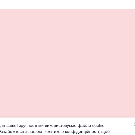
ля вашої зручності ми використовуємо файли cookie.
знайомтеся з нашою Політикою конфіденційності, щоб