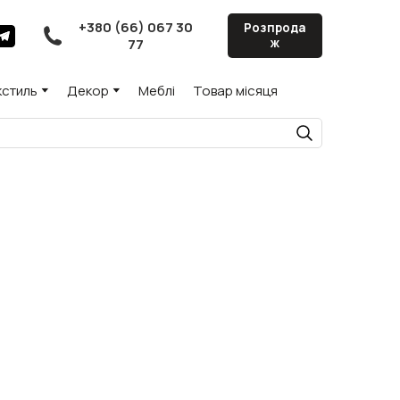
+380 (66) 067 30
Розпрода
77
ж
кстиль
Декор
Меблі
Товар місяця