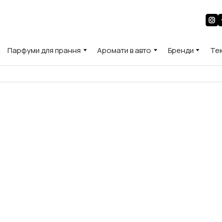
Парфуми для прання
Аромати в авто
Бренди
Те