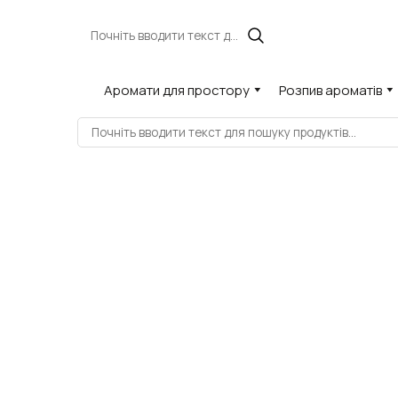
Аромати для простору
Розпив ароматів