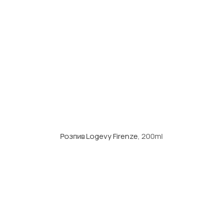
Розпив Logevy Firenze
, 200ml