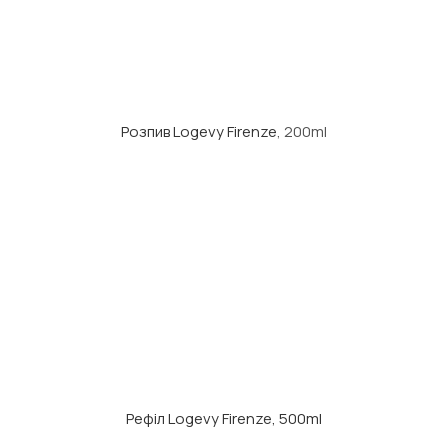
Розпив Logevy Firenze
, 200ml
Рефіл Logevy Firenze, 500ml