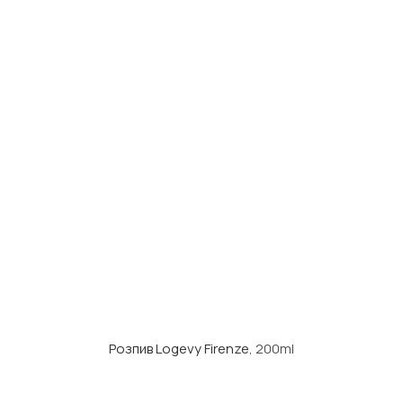
Розпив Logevy Firenze
, 200ml