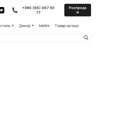
+380 (66) 067 30
Розпрода
77
ж
кстиль
Декор
Меблі
Товар місяця