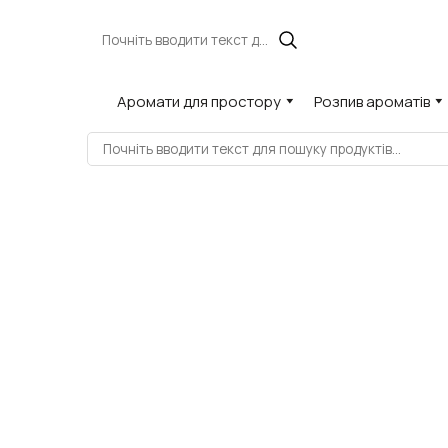
Аромати для простору
Розпив ароматів