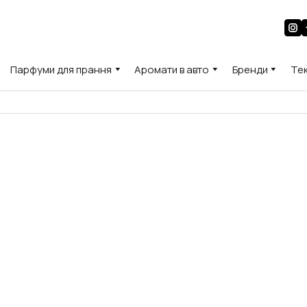
Парфуми для прання
Аромати в авто
Бренди
Те