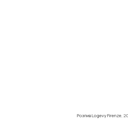
Розпив Logevy Firenze
, 2