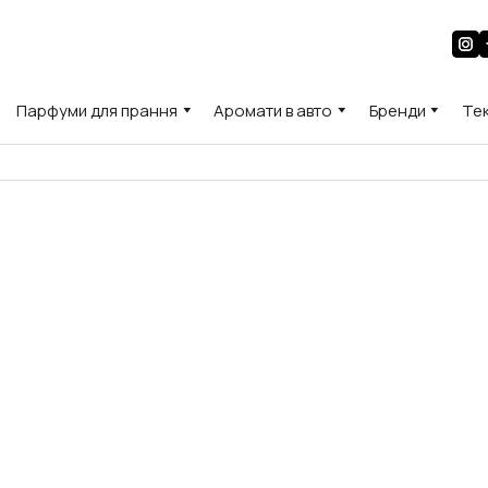
Парфуми для прання
Аромати в авто
Бренди
Те