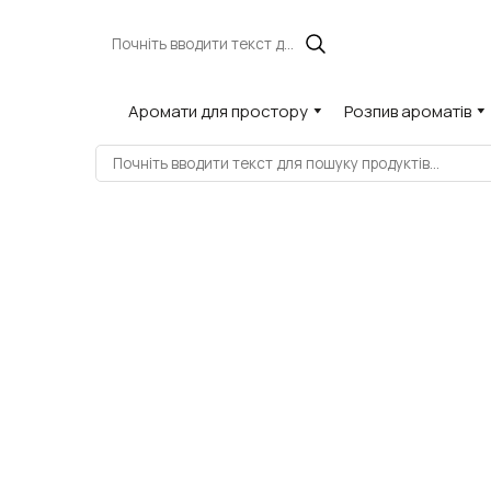
Аромати для простору
Розпив ароматів