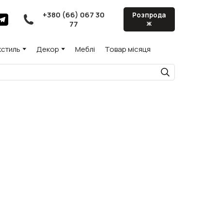
+380 (66) 067 30
Розпрода
77
ж
кстиль
Декор
Меблі
Товар місяця