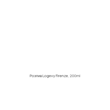
Розпив Logevy Firenze
, 200ml