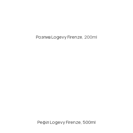
Розпив Logevy Firenze
, 200ml
Рефіл Logevy Firenze, 500ml