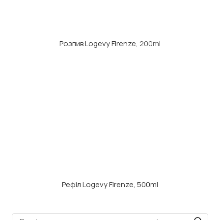
Розпив Logevy Firenze
, 200ml
Рефіл Logevy Firenze, 500ml