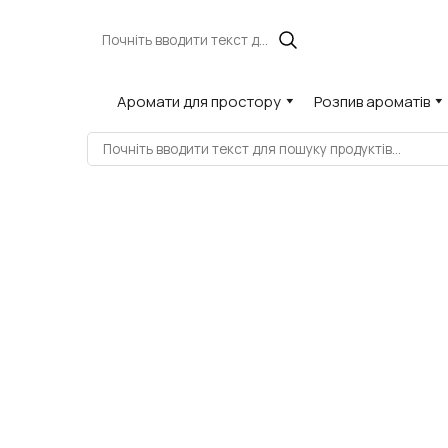
Аромати для простору
Розпив ароматів