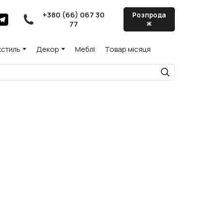
+380 (66) 067 30
Розпрода
77
ж
кстиль
Декор
Меблі
Товар місяця