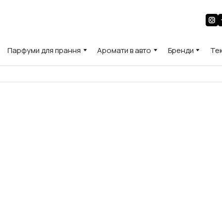
Парфуми для прання
Аромати в авто
Бренди
Те