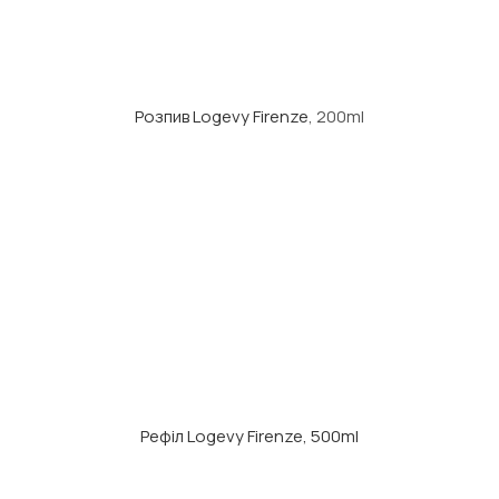
Розпив Logevy Firenze
, 200ml
Рефіл Logevy Firenze, 500ml