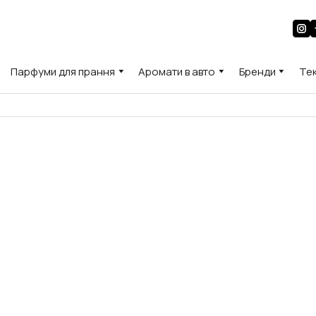
Парфуми для прання
Аромати в авто
Бренди
Те