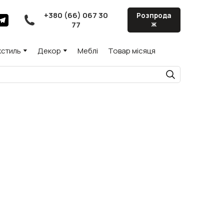
+380 (66) 067 30
Розпрода
77
ж
кстиль
Декор
Меблі
Товар місяця