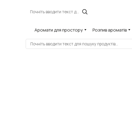
Аромати для простору
Розпив ароматів