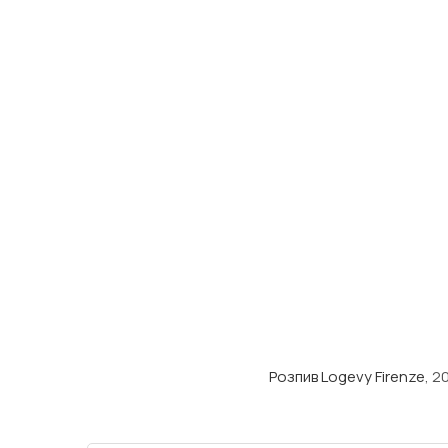
Розпив Logevy Firenze
, 2