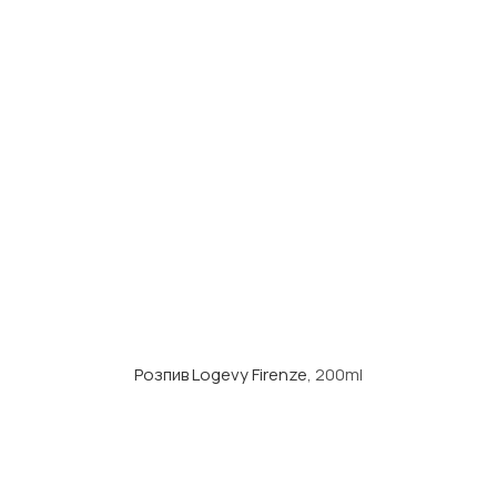
Розпив Logevy Firenze
, 200ml