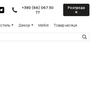
+380 (66) 067 30
Розпрода
77
ж
кстиль
Декор
Меблі
Товар місяця