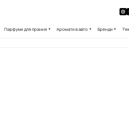
Парфуми для прання
Аромати в авто
Бренди
Те