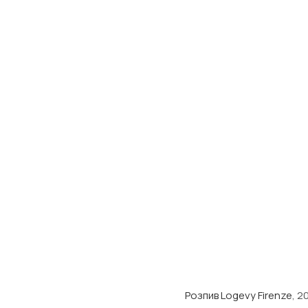
Розпив Logevy Firenze
, 2