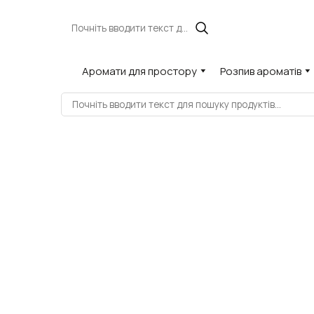
Аромати для простору
Розпив ароматів