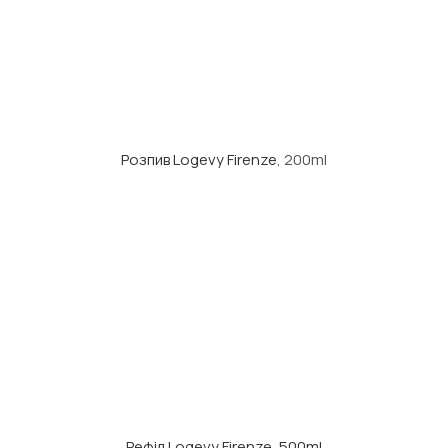
Розпив Logevy Firenze
, 200ml
Рефіл Logevy Firenze, 500ml