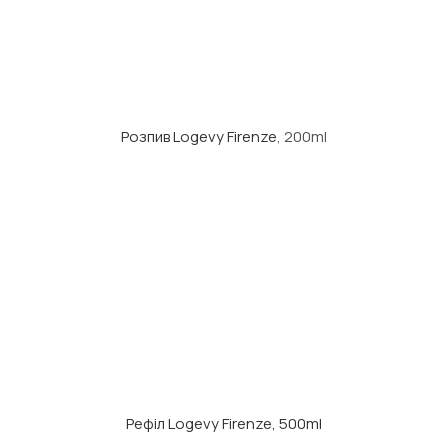
Розпив Logevy Firenze
, 200ml
Рефіл Logevy Firenze, 500ml